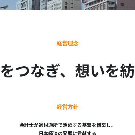
経営理念
をつなぎ、
想い
を紡
経営方針
会計士が適材適所で活躍する基盤を構築し、
日本経済の発展に貢献する