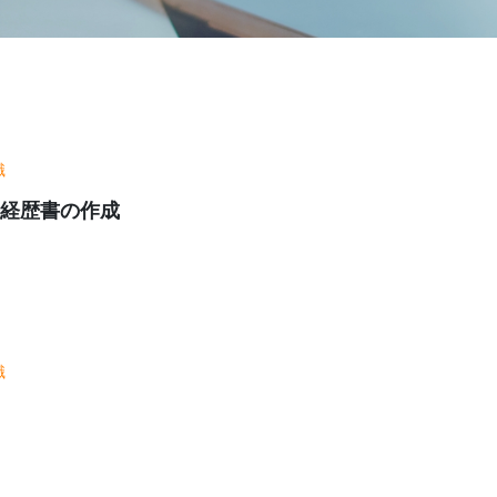
識
経歴書の作成
識